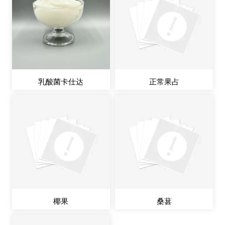
乳酸菌卡仕达
正常果占
椰果
桑葚