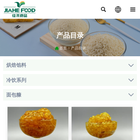



产品目录

首页
>
产品目录
烘焙馅料

冷饮系列

面包糠
