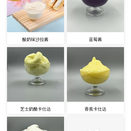
酸奶味沙拉酱
蓝莓酱
芝士奶酪卡仕达
香蕉卡仕达