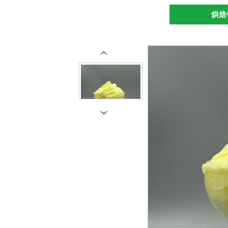
烘焙
‹
›