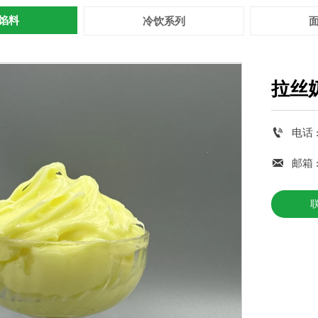
馅料
冷饮系列
拉丝

电话 :
