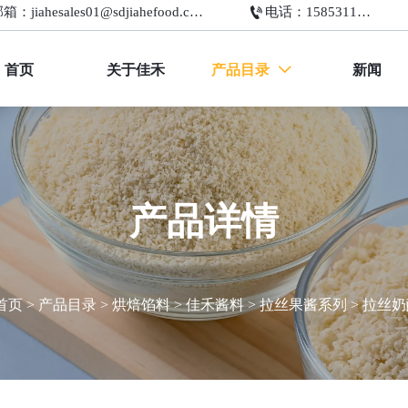

邮箱：jiahesales01@sdjiahefood.com
电话：15853111073
首页
关于佳禾
产品目录
新闻

产品详情
首页
>
产品目录
>
烘焙馅料
>
佳禾酱料
>
拉丝果酱系列
>
拉丝奶