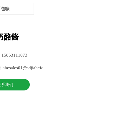
面包糠
奶酪酱
 15853111073
邮箱 :jiahesales01@sdjiahefood.com
联系我们