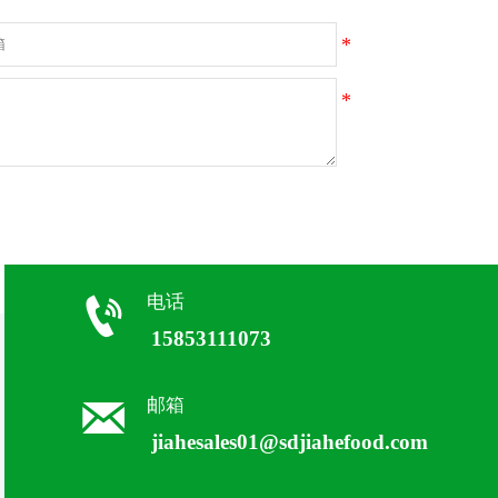

电话
15853111073

邮箱
jiahesales01@sdjiahefood.com