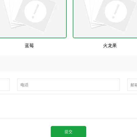
蓝莓
火龙果
提交