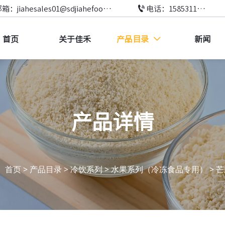

邮箱：jiahesales01@sdjiahefood.com
电话：15853111073
首页
关于佳禾
产品目录
新闻

产品详情
首页
>
产品目录
>
冷饮系列
>
水果系列（冷冻食品专用）
>
芒
