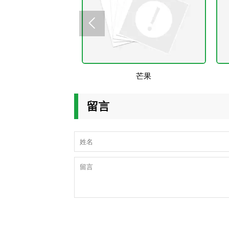

树莓
芒果
留言