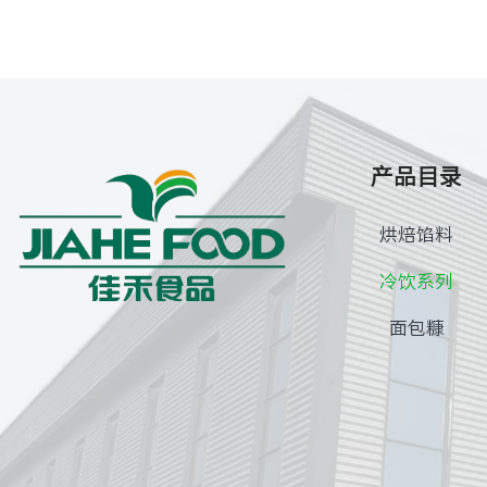
产品目录
烘焙馅料
冷饮系列
面包糠