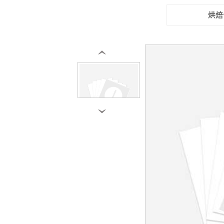
烘焙
‹
›