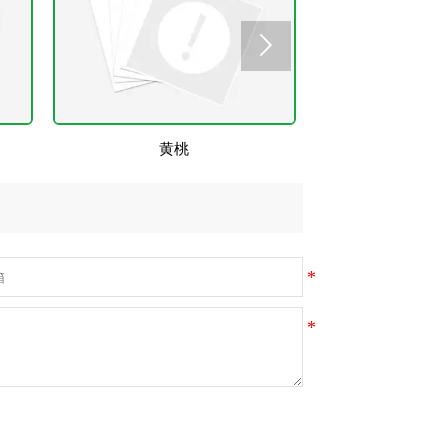

黄桃
哈密