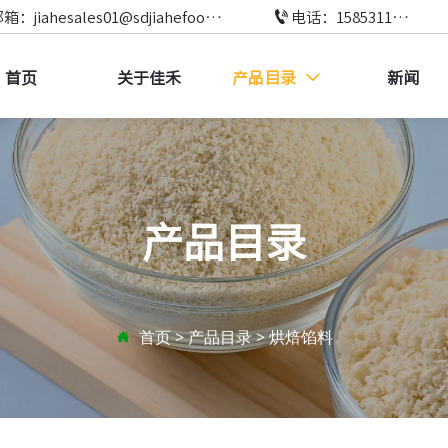

邮箱：jiahesales01@sdjiahefood.com
电话：15853111073
首页
关于佳禾
产品目录
新闻

产品目录
首页
>
产品目录
>
烘焙馅料
