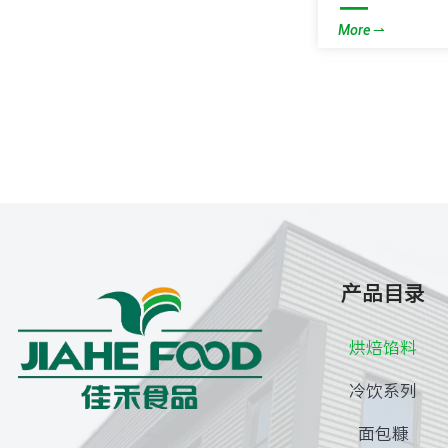
—
More ⇀
产品目录
烘焙馅料
冷饮系列
面包糠