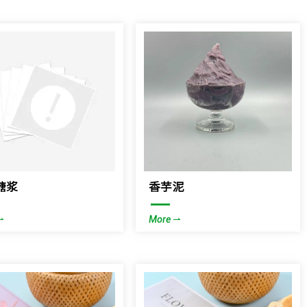
糖浆
香芋泥
—
⇀
More ⇀