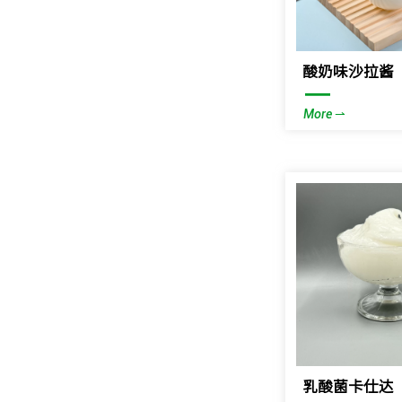
酸奶味沙拉酱
—
More ⇀
乳酸菌卡仕达