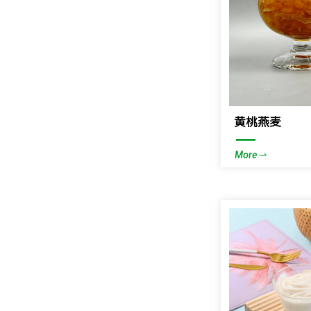
黄桃燕麦
—
More ⇀