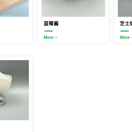
蓝莓酱
芝士
—
—
More ⇀
More 