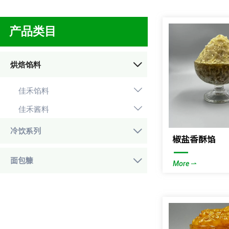
产品类目
烘焙馅料

佳禾馅料

佳禾酱料


冷饮系列
椒盐香酥馅
—

面包糠
More ⇀