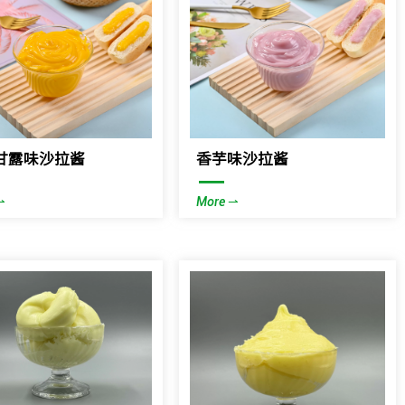
甘露味沙拉酱
香芋味沙拉酱
—
⇀
More ⇀