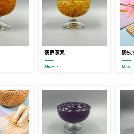
菠萝燕麦
杨枝
—
—
More ⇀
More 