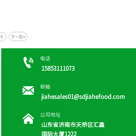
>
5
下一页

电话
15853111073

邮箱
jiahesales01@sdjiahefood.com

公司地址
山东省济南市天桥区汇鑫
国际大厦1222