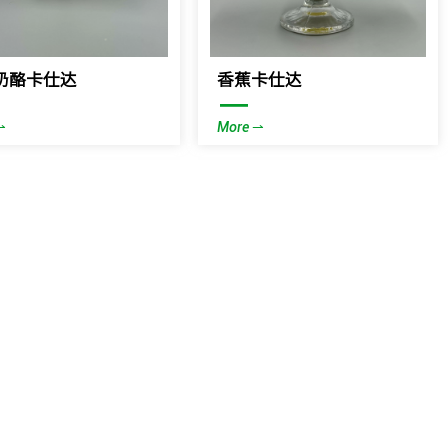
奶酪卡仕达
香蕉卡仕达
—
⇀
More ⇀