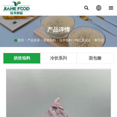



产品详情

首页
>
产品目录
>
烘焙馅料
>
佳禾馅料
>
纯正果蔬泥
>
香芋泥
烘焙馅料
冷饮系列
面包糠