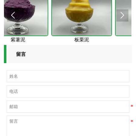


薯泥
板栗泥
香芋泥
留言