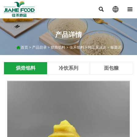



产品详情
首页
>
产品目录
>
烘焙馅料
>
佳禾馅料
>
纯正果蔬泥
>
板栗泥

烘焙馅料
冷饮系列
面包糠