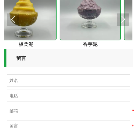


板栗泥
香芋泥
紫
留言